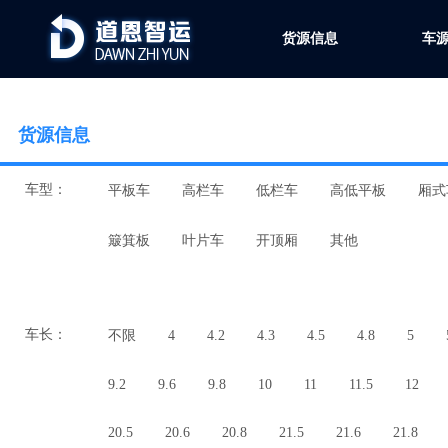
货源信息
车
货源信息
车型：
平板车
高栏车
低栏车
高低平板
厢式
簸箕板
叶片车
开顶厢
其他
车长：
不限
4
4.2
4.3
4.5
4.8
5
9.2
9.6
9.8
10
11
11.5
12
20.5
20.6
20.8
21.5
21.6
21.8